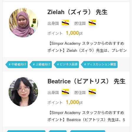
生徒のニーズを汲み取ることを得意としてい
# 全レベル向け
# 映画・音楽
# 留学
# 料理・グルメ
ます。イギリス英語のレッスンを重要視され
Zielah（ズィラ） 先生
る方にもおすすめです。Hi, I’m Fatin — Your
出身国
居住国
Friendly Online English Tutor!With a
background in Psychology and years of
1,000
pt
ポイント
experience in teaching and counseling to
【Simpor Academy スタッフからのおすすめ
international studen…
ポイント】Zielah（ズィラ）先生は、プレゼン
テーション英語やビジネス英語を得意として
います。家庭教師や特別支援コミュニティで
# 中級者向け
# 上級者向け
# ビジネス英語
# ディスカッション練習
のボランティア経験もあり、生徒に寄り添っ
# 発表・スピーチ対策
# 読書
# 料理・グルメ
# 動物
た丁寧なレッスンを提供してくれます。Hi!
Beatrice（ビアトリス） 先生
I’m Zielah, but you can call me Jiji.As a
出身国
居住国
business student, I’m passionate about
helping you improve your English, especially
1,000
pt
ポイント
for sales, marketing, and presentations. …
【Simpor Academy スタッフからのおすすめ
ポイント】Beatrice（ビアトリス）先生は、5
ヶ国の言葉を話すことができます。日本語に