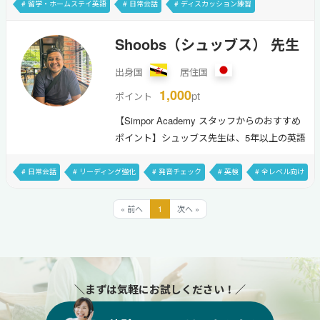
も挑戦しているので、言語を一から学ぶ大変
# 留学・ホームステイ英語
# 日常会話
# ディスカッション練習
さを理解し、丁寧にサポートしてくれます。
# 発表・スピーチ対策
# 中級〜上級者向け
# 映画・音楽
# 料理・グルメ
優しくて明るい先生なので、英会話レッスン
Shoobs（シュッブス） 先生
# アニメ・ゲーム
初心者の方にもおすすめです。Hi! My name is
出身国
居住国
Beatrice, but you can call me Bea. I am a
university student studying Pharmacy, and I
1,000
pt
ポイント
love teaching English. I can speak five
【Simpor Academy スタッフからのおすすめ
languages, in…
ポイント】シュッブス先生は、5年以上の英語
教育経験と、旅行会社で7年間働いた経験があ
ります。生徒様が自信を持って英語を話せる
# 日常会話
# リーディング強化
# 発音チェック
# 英検
# 全レベル向け
よう、楽しいレッスンを心がけており、スピ
# 映画・音楽
# 料理・グルメ
# アウトドア
ーキング力を伸ばしたい方におすすめです。
« 前へ
1
次へ »
Hi, I'm Syuaib, but you can call me Shoobs!
I'm here to help you improve your English
conversation skills in a fun, relaxed, and
engaging way.There is no one size fits all…
＼まずは気軽にお試しください！／