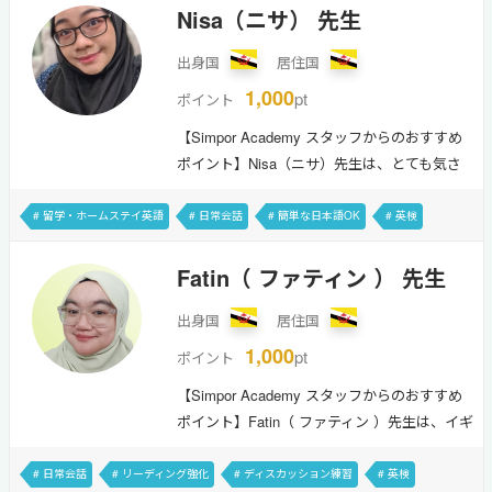
ッスンを利用される方でも安心してご受講頂
Nisa（ニサ） 先生
けます。Hello and welcome! My name is
出身国
居住国
Angie, and I am looking forward to meeting
you for our sessions be it for casual daily
1,000
pt
ポイント
English or professional working English.
【Simpor Academy スタッフからのおすすめ
Convers…
ポイント】Nisa（ニサ）先生は、とても気さ
くで親しみやすい先生です。日本での留学経
験がある先生なので、初めてのレッスンで緊
# 留学・ホームステイ英語
# 日常会話
# 簡単な日本語OK
# 英検
張している方や初心者の方も安心して受講で
# 初級〜中級者向け
# 映画・音楽
# 料理・グルメ
# アニメ・ゲーム
きます。リラックスした雰囲気で会話を楽し
Fatin（ ファティン ） 先生
みたい方にもおすすめです。Hi there, I'm Nisa
出身国
居住国
and I would love to be your English Tutor!The
English Language is a fun and easy way to
1,000
pt
ポイント
communicate your feelings, wants and needs
【Simpor Academy スタッフからのおすすめ
and I am…
ポイント】Fatin（ ファティン ）先生は、イギ
リスの大学で心理学を学び、留学生の指導や
カウンセリングの経験がある先生ですので、
# 日常会話
# リーディング強化
# ディスカッション練習
# 英検