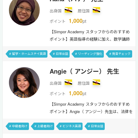
すすめ。一人ひとりの目標達成を、優しく熱
出身国
居住国
意を持ってサポートしてくれます。Hello! My
name is Rabihah. I am passionate about
1,000
pt
ポイント
language and enjoy guiding students to
【Simpor Academy スタッフからのおすすめ
understand concepts clearly. I believe each
ポイント】英語指導の経験に加え、数学講師
stud…
としての指導実績もあります。イギリスで約4
年間の留学経験を活かし、日常英会話から留
# 留学・ホームステイ英語
# 日常会話
# リーディング強化
# 発音チェック
学・海外生活に向けた英語まで幅広く対応可
# 初級〜中級者向け
# 留学
# 読書
# 料理・グルメ
能です。明るく優しい先生で、丁寧にレッス
Angie（ アンジー） 先生
ンを進めてくれるため、初めての方にもおす
出身国
居住国
すめです。Hello, my name is Nur Farhana,
Hana for short.I mainly work as a
1,000
pt
ポイント
Mathematics tutor, but I have experience
【Simpor Academy スタッフからのおすすめ
teaching English at both elementary and s…
ポイント】Angie（ アンジー）先生は、法律を
専門とする現役大学講師です。中・上級者の
方におすすめの先生ですが、優しい笑顔で生
# 中級者向け
# 上級者向け
# ビジネス英語
# 日常会話
徒の話を聞いてくれるので、初めて弊校のレ
# 発表・スピーチ対策
# 旅行
# 読書
# 料理・グルメ