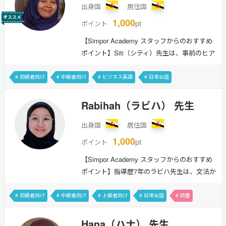
出身国
居住国
オススメ
1,000
pt
ポイント
【Simpor Academy スタッフからのおすすめ
ポイント】Siti（シティ）先生は、事前のヒア
リングから事後のアドバイスまで、生徒一人
ひとりに真摯に向き合ってくれる誠実な先生
# 初級者向け
# 中級者向け
# ビジネス英語
# 日常会話
です。明るく楽しい雰囲気の中で、会話を楽
# リーディング強化
# 料理・グルメ
# 動物
# アニメ・ゲーム
しみながら間違いや疑問を自然に解消してく
Rabihah（ラビハ） 先生
れます。SDGsなどの社会課題やビジネス英語
出身国
居住国
に挑戦したい方にもおすすめです。Hello, my
name is Siti but my friends call me "Micchi".
1,000
pt
ポイント
There's actually a funny story behind this
【Simpor Academy スタッフからのおすすめ
nickname if you don't mind my spi…
ポイント】指導歴7年のラビハ先生は、文法か
ら発音まで幅広くカバーする実力派。大学で
英語を専攻した専門知識と、個々の歩みに寄
# 初級者向け
# 中級者向け
# 上級者向け
# 日常会話
# 読書
り添う誠実な指導が魅力です。「着実に自信
# 料理・グルメ
# アニメ・ゲーム
がつく」と評判のレッスンは、初心者にもお
Hana（ハナ） 先生