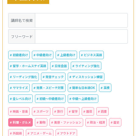
講師名で検索
フリーワード
# 初級者向け
# 中級者向け
# 上級者向け
# ビジネス英語
# 留学・ホームステイ英語
# 日常会話
# ライティング強化
# リーディング強化
# 発音チェック
# ディスカッション練習
# サマライズ
# 発表・スピーチ対策
# 簡単な日本語OK
# 英検
# 全レベル向け
# 初級〜中級者向け
# 中級〜上級者向け
# 映画・音楽
# スポーツ
# 旅行
# 留学
# 園芸
# 読書
# 料理・グルメ
# 動物
# 美容・ファッション
# 政治・経済
# 歴史
# 外国語
# アニメ・ゲーム
# アウトドア